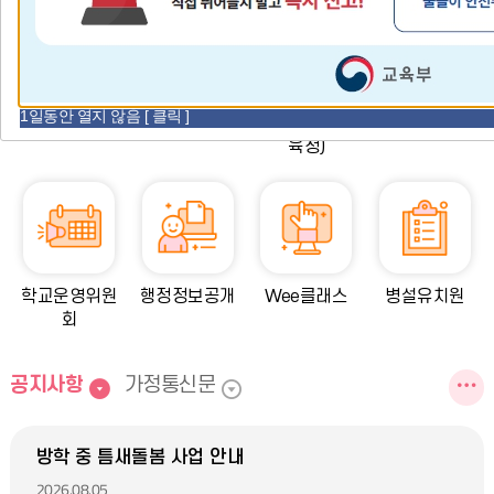
08
08
여름방학
토요휴업일
09
10
여름방학
여름방학
11
12
여름방학
여름방학
13
14
여름방학
여름방학
1일동안 열지 않음 [ 클릭 ]
교육비전
시정표
가정통신문(교
늘봄학교
15
15
여름방학
광복절
육청)
16
17
여름방학
여름방학
17
18
대체공휴일
여름방학
19
22
여름개학식
토요휴업일
29
토요휴업일
학교운영위원
행정정보공개
Wee클래스
병설유치원
회
공
공
공지사항
가정통신문
지
지
사
사
방학 중 틈새돌봄 사업 안내
항
2026.08.05
항