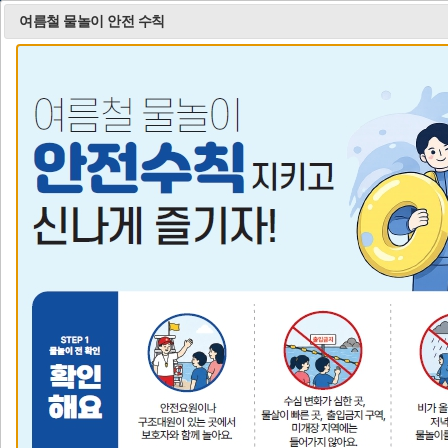
느린학습자프로그램 2기 수강생 모집 안내
폭염 대비대응을 위한 학생 행동요령
여름철 물놀이 안전 수칙
자세히 보기
모
바
일
메
뉴
열
비
비
비
기
주
주
주